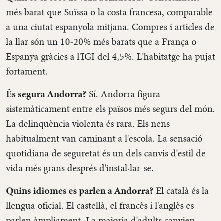
més barat que Suïssa o la costa francesa, comparable
a una ciutat espanyola mitjana. Compres i articles de
la llar són un 10-20% més barats que a França o
Espanya gràcies a l'IGI del 4,5%. L'habitatge ha pujat
fortament.
És segura Andorra?
Sí. Andorra figura
sistemàticament entre els països més segurs del món.
La delinqüència violenta és rara. Els nens
habitualment van caminant a l'escola. La sensació
quotidiana de seguretat és un dels canvis d'estil de
vida més grans després d'instal·lar-se.
Quins idiomes es parlen a Andorra?
El català és la
llengua oficial. El castellà, el francès i l'anglès es
parlen àmpliament. La majoria d'adults canvien