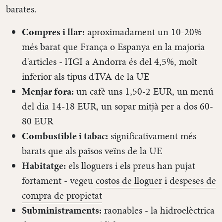
barates.
Compres i llar:
aproximadament un 10-20%
més barat que França o Espanya en la majoria
d'articles - l'IGI a Andorra és del 4,5%, molt
inferior als tipus d'IVA de la UE
Menjar fora:
un cafè uns 1,50-2 EUR, un menú
del dia 14-18 EUR, un sopar mitjà per a dos 60-
80 EUR
Combustible i tabac:
significativament més
barats que als països veïns de la UE
Habitatge:
els lloguers i els preus han pujat
fortament - vegeu
costos de lloguer
i
despeses de
compra de propietat
Subministraments:
raonables - la hidroelèctrica