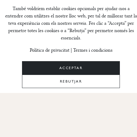
Configuració de galetes
També voldríem establir cookies opcionals per ajudar-nos a
entendre com utilitzes el nostre lloc web, per tal de millorar tant la
teva experiència com els nostres serveis. Fes clic a “Accepta” per
Viure a Andorra
permetre totes les cookies o a “Rebutja” per permetre només les
essencials.
Política de privacitat
|
Termes i condicions
ACCEPTAR
REBUTJAR