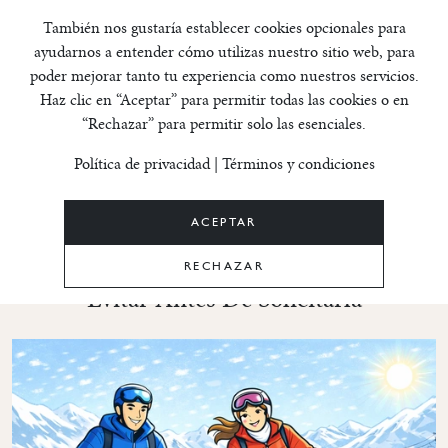
Configuración de cookies
También nos gustaría establecer cookies opcionales para
ayudarnos a entender cómo utilizas nuestro sitio web, para
poder mejorar tanto tu experiencia como nuestros servicios.
Haz clic en “Aceptar” para permitir todas las cookies o en
“Rechazar” para permitir solo las esenciales.
INVICO ANDORRA BLOG
Política de privacidad
|
Términos y condiciones
ACEPTAR
Residencia En Andorra: 7 Errores A
RECHAZAR
Evitar Antes De Solicitarla